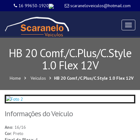
16 99650-1920
scaraneloveiculos@hotmail.com
Menu
Mobil
HB 20 Comf./C.Plus/C.Style
1.0 Flex 12V
Home
Veículos
HB 20 Comf./C.Plus/C.Style 1.0 Flex 12V
Informações do Veículo
Ano:
16/16
Cor:
Preto
Final da Placa:
4