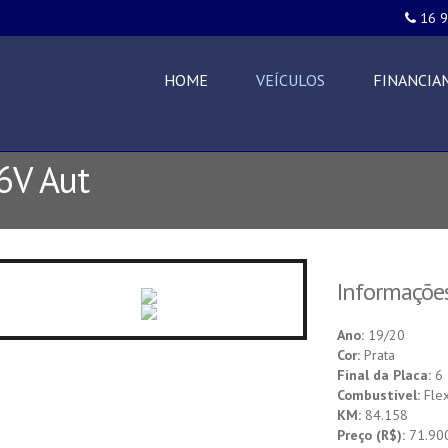
16 
HOME
VEÍCULOS
FINANCIA
6V Aut
Informações
Ano:
19/20
Cor:
Prata
Final da Placa:
6
Combustível:
Fle
KM:
84.158
Preço (R$):
71.90